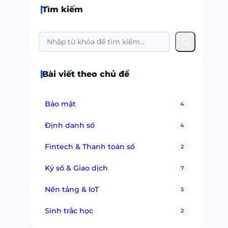
Tìm kiếm
Search
Bài viết theo chủ đề
Bảo mật
4
Định danh số
4
Fintech & Thanh toán số
2
Ký số & Giao dịch
7
Nền tảng & IoT
5
Sinh trắc học
2