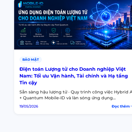
BẢO MẬT
Điện toán Lượng tử cho Doanh nghiệp Việt
Nam: Tối ưu Vận hành, Tài chính và Hạ tầng
Tin cậy
Sẵn sàng hậu lượng tử · Quy trình công việc Hybrid A
+ Quantum Mobile-ID và làn sóng ứng dụng
Quantum: từ nghiên cứu lượng tử đến giá trị vận…
19/05/2026
Đọc thêm
:
Điện
toán
Lượng
tử