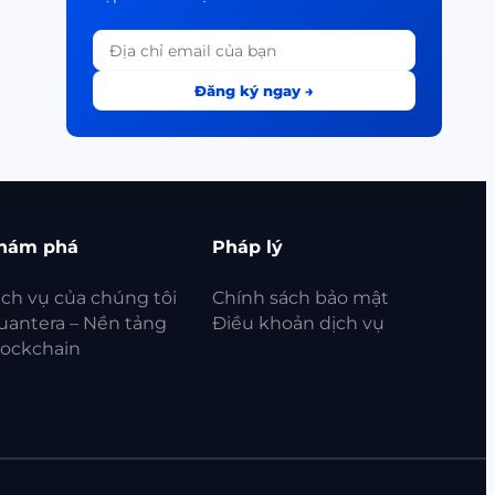
Đăng ký ngay →
hám phá
Pháp lý
ịch vụ của chúng tôi
Chính sách bảo mật
uantera – Nền tảng
Điều khoản dịch vụ
lockchain