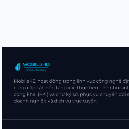
Mobile-ID hoạt động trong lĩnh vực công nghệ đị
cung cấp các nền tảng xác thực tiên tiến như sinh
công khai (PKI) và chữ ký số, phục vụ chuyển đổi
doanh nghiệp và dịch vụ trực tuyến.