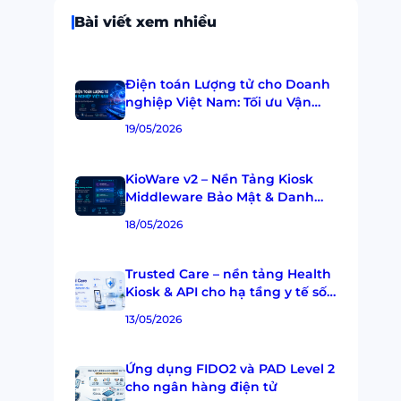
Bài viết xem nhiều
Điện toán Lượng tử cho Doanh
nghiệp Việt Nam: Tối ưu Vận
hành, Tài chính và Hạ tầng Tin
19/05/2026
cậy
KioWare v2 – Nền Tảng Kiosk
Middleware Bảo Mật & Danh
Tính Số
18/05/2026
Trusted Care – nền tảng Health
Kiosk & API cho hạ tầng y tế số
và dữ liệu chăm sóc sức khỏe
13/05/2026
Ứng dụng FIDO2 và PAD Level 2
cho ngân hàng điện tử