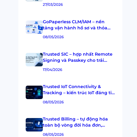
27/03/2026
GoPaperless CLM/IAM – nền
tảng vận hành hồ sơ và thỏa
thuận doanh nghiệp tích hợp
08/05/2026
Agentic AI
Trusted SIC – hợp nhất Remote
Signing và Passkey cho trải
nghiệm Ký số chuẩn hóa, Bảo
17/04/2026
mật và Đa CA
Trusted IoT Connectivity &
Tracking – kiến trúc IoT đáng tin
cậy cho logistics, chuỗi cung
08/05/2026
ứng lạnh và vận hành doanh
nghiệp
Trusted Billing – tự động hóa
toàn bộ vòng đời hóa đơn,
thanh toán và đối soát cho
08/05/2026