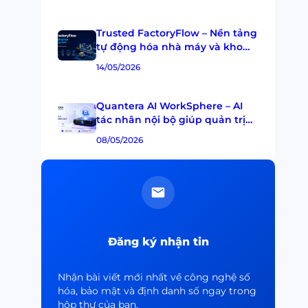
doanh nghiệp
Trusted FactoryFlow – Nền tảng
tự động hóa nhà máy và kho
thông minh
14/05/2026
Quantera AI WorkSphere – AI
tác nhân nội bộ giúp quản trị
và tối ưu luồng công việc
08/05/2026
doanh nghiệp
Đăng ký nhận tin
Nhận bài viết mới nhất về công nghệ số
hóa, bảo mật và định danh số ngay trong
hộp thư của bạn.