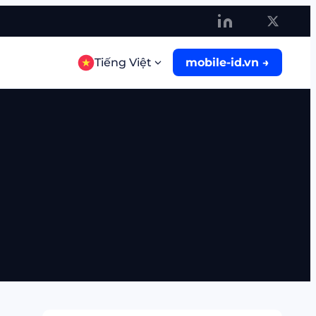
Tiếng Việt
mobile-id.vn
→