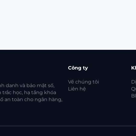
Công ty
K
Về chúng tôi
D
nh danh và bảo mật số,
Liên hệ
Q
 trắc học, hạ tầng khóa
B
 số an toàn cho ngân hàng,